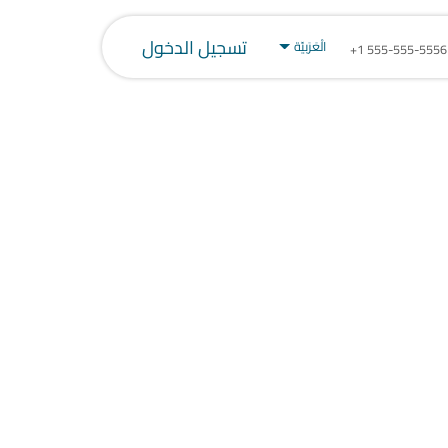
تسجيل الدخول
الْعَرَبيّة
+1 555-555-5556